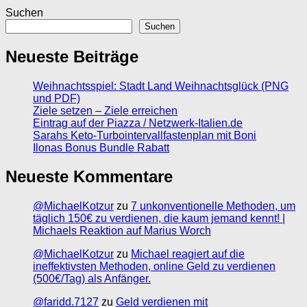
Suchen
Suchen
Neueste Beiträge
Weihnachtsspiel: Stadt Land Weihnachtsglück (PNG
und PDF)
Ziele setzen – Ziele erreichen
Eintrag auf der Piazza / Netzwerk-Italien.de
Sarahs Keto-Turbointervallfastenplan mit Boni
Ilonas Bonus Bundle Rabatt
Neueste Kommentare
@MichaelKotzur
zu
7 unkonventionelle Methoden, um
täglich 150€ zu verdienen, die kaum jemand kennt! |
Michaels Reaktion auf Marius Worch
@MichaelKotzur
zu
Michael reagiert auf die
ineffektivsten Methoden, online Geld zu verdienen
(500€/Tag) als Anfänger.
@faridd.7127
zu
Geld verdienen mit