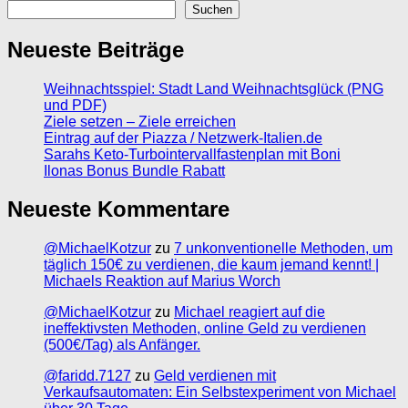
Suchen
Neueste Beiträge
Weihnachtsspiel: Stadt Land Weihnachtsglück (PNG
und PDF)
Ziele setzen – Ziele erreichen
Eintrag auf der Piazza / Netzwerk-Italien.de
Sarahs Keto-Turbointervallfastenplan mit Boni
Ilonas Bonus Bundle Rabatt
Neueste Kommentare
@MichaelKotzur
zu
7 unkonventionelle Methoden, um
täglich 150€ zu verdienen, die kaum jemand kennt! |
Michaels Reaktion auf Marius Worch
@MichaelKotzur
zu
Michael reagiert auf die
ineffektivsten Methoden, online Geld zu verdienen
(500€/Tag) als Anfänger.
@faridd.7127
zu
Geld verdienen mit
Verkaufsautomaten: Ein Selbstexperiment von Michael