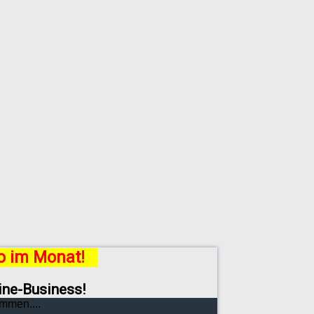
ro im Monat!
line-Business!
mmen....