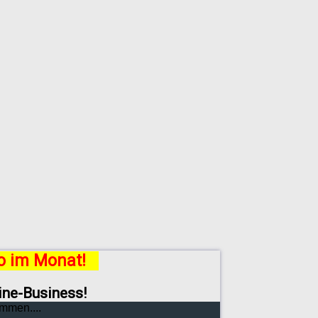
ro im Monat!
line-Business!
mmen....