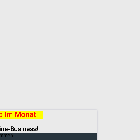
ro im Monat!
line-Business!
mmen....