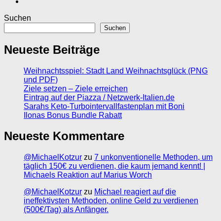
Suchen
Suchen
Neueste Beiträge
Weihnachtsspiel: Stadt Land Weihnachtsglück (PNG
und PDF)
Ziele setzen – Ziele erreichen
Eintrag auf der Piazza / Netzwerk-Italien.de
Sarahs Keto-Turbointervallfastenplan mit Boni
Ilonas Bonus Bundle Rabatt
Neueste Kommentare
@MichaelKotzur
zu
7 unkonventionelle Methoden, um
täglich 150€ zu verdienen, die kaum jemand kennt! |
Michaels Reaktion auf Marius Worch
@MichaelKotzur
zu
Michael reagiert auf die
ineffektivsten Methoden, online Geld zu verdienen
(500€/Tag) als Anfänger.