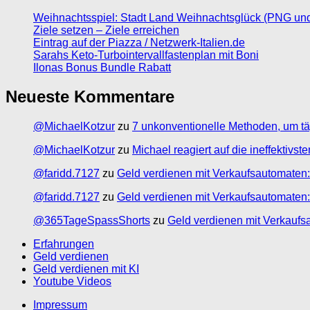
Weihnachtsspiel: Stadt Land Weihnachtsglück (PNG un
Ziele setzen – Ziele erreichen
Eintrag auf der Piazza / Netzwerk-Italien.de
Sarahs Keto-Turbointervallfastenplan mit Boni
Ilonas Bonus Bundle Rabatt
Neueste Kommentare
@MichaelKotzur
zu
7 unkonventionelle Methoden, um tä
@MichaelKotzur
zu
Michael reagiert auf die ineffektivs
@faridd.7127
zu
Geld verdienen mit Verkaufsautomaten:
@faridd.7127
zu
Geld verdienen mit Verkaufsautomaten:
@365TageSpassShorts
zu
Geld verdienen mit Verkaufs
Erfahrungen
Geld verdienen
Geld verdienen mit KI
Youtube Videos
Impressum