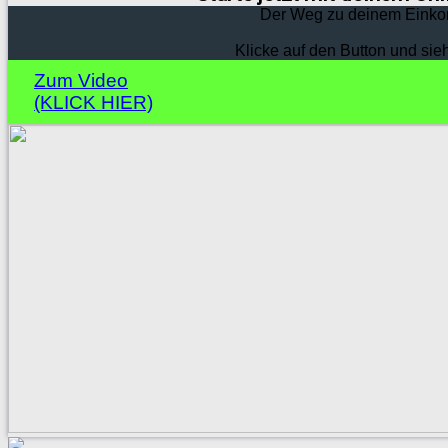
Der Weg zu deinem Einko
Klicke auf den Button und sie
Zum Video
(KLICK HIER)