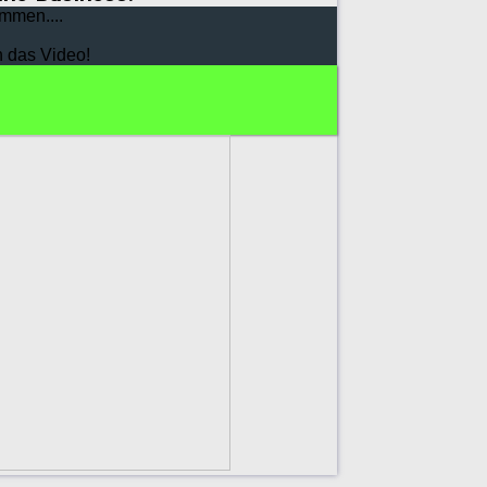
mmen....
h das Video!