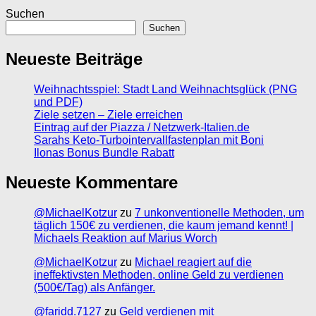
Suchen
Suchen
Neueste Beiträge
Weihnachtsspiel: Stadt Land Weihnachtsglück (PNG
und PDF)
Ziele setzen – Ziele erreichen
Eintrag auf der Piazza / Netzwerk-Italien.de
Sarahs Keto-Turbointervallfastenplan mit Boni
Ilonas Bonus Bundle Rabatt
Neueste Kommentare
@MichaelKotzur
zu
7 unkonventionelle Methoden, um
täglich 150€ zu verdienen, die kaum jemand kennt! |
Michaels Reaktion auf Marius Worch
@MichaelKotzur
zu
Michael reagiert auf die
ineffektivsten Methoden, online Geld zu verdienen
(500€/Tag) als Anfänger.
@faridd.7127
zu
Geld verdienen mit