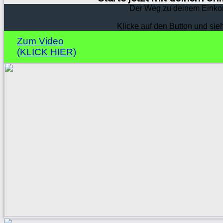
Der Weg zu deinem Einko
Klicke auf den Button und sie
Zum Video
(KLICK HIER)