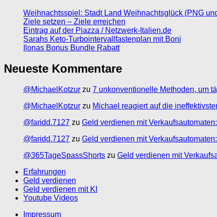
Weihnachtsspiel: Stadt Land Weihnachtsglück (PNG un
Ziele setzen – Ziele erreichen
Eintrag auf der Piazza / Netzwerk-Italien.de
Sarahs Keto-Turbointervallfastenplan mit Boni
Ilonas Bonus Bundle Rabatt
Neueste Kommentare
@MichaelKotzur
zu
7 unkonventionelle Methoden, um tä
@MichaelKotzur
zu
Michael reagiert auf die ineffektivs
@faridd.7127
zu
Geld verdienen mit Verkaufsautomaten:
@faridd.7127
zu
Geld verdienen mit Verkaufsautomaten:
@365TageSpassShorts
zu
Geld verdienen mit Verkaufs
Erfahrungen
Geld verdienen
Geld verdienen mit KI
Youtube Videos
Impressum