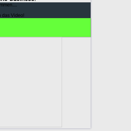
mmen....
h das Video!