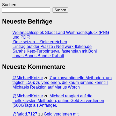
Suchen
Suchen
Neueste Beiträge
Weihnachtsspiel: Stadt Land Weihnachtsglück (PNG
und PDF)
Ziele setzen – Ziele erreichen
Eintrag auf der Piazza / Netzwerk-Italien.de
Sarahs Keto-Turbointervallfastenplan mit Boni
Ilonas Bonus Bundle Rabatt
Neueste Kommentare
@MichaelKotzur
zu
7 unkonventionelle Methoden, um
täglich 150€ zu verdienen, die kaum jemand kennt! |
Michaels Reaktion auf Marius Worch
@MichaelKotzur
zu
Michael reagiert auf die
ineffektivsten Methoden, online Geld zu verdienen
(500€/Tag) als Anfänger.
@faridd.7127
zu
Geld verdienen mit