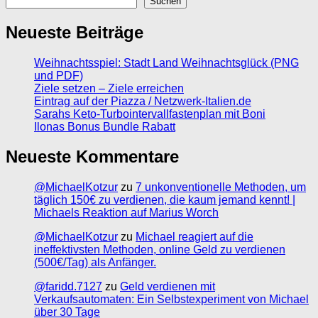
Suchen
Neueste Beiträge
Weihnachtsspiel: Stadt Land Weihnachtsglück (PNG
und PDF)
Ziele setzen – Ziele erreichen
Eintrag auf der Piazza / Netzwerk-Italien.de
Sarahs Keto-Turbointervallfastenplan mit Boni
Ilonas Bonus Bundle Rabatt
Neueste Kommentare
@MichaelKotzur
zu
7 unkonventionelle Methoden, um
täglich 150€ zu verdienen, die kaum jemand kennt! |
Michaels Reaktion auf Marius Worch
@MichaelKotzur
zu
Michael reagiert auf die
ineffektivsten Methoden, online Geld zu verdienen
(500€/Tag) als Anfänger.
@faridd.7127
zu
Geld verdienen mit
Verkaufsautomaten: Ein Selbstexperiment von Michael
über 30 Tage