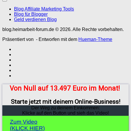
Blog Affiliate Marketing Tools
Blog für Blogger
Geld verdienen Blog
blog.heimarbeit-forum.de © 2026. Alle Rechte vorbehalten.
Präsentiert von
- Entworfen mit dem
Hueman-Theme
Von Null auf 13.497 Euro im Monat!
Starte jetzt mit deinem Online-Business!
Der Weg zu deinem Einkommen:
Klicke auf den Button und sieh das Video!
Zum Video
(KLICK HIER)