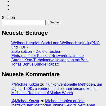
Suchen
Suchen
Neueste Beiträge
Weihnachtsspiel: Stadt Land Weihnachtsglück (PNG
und PDF)
Ziele setzen – Ziele erreichen
Eintrag auf der Piazza / Netzwerk-Italien.de
Sarahs Keto-Turbointervallfastenplan mit Boni
Ilonas Bonus Bundle Rabatt
Neueste Kommentare
@MichaelKotzur
zu
7 unkonventionelle Methoden, um
täglich 150€ zu verdienen, die kaum jemand kennt! |
Michaels Reaktion auf Marius Worch
@MichaelKotzur
zu
Michael reagiert auf die
ineffektivsten Methoden, online Geld zu verdienen