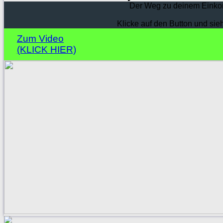
Der Weg zu deinem Einko
Klicke auf den Button und sie
Zum Video
(KLICK HIER)