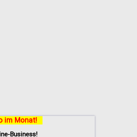
ro im Monat!
line-Business!