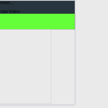
mmen....
h das Video!