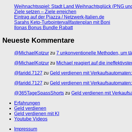
Weihnachtsspiel: Stadt Land Weihnachtsglück (PNG un
Ziele setzen – Ziele erreichen
Eintrag auf der Piazza / Netzwerk-Italien.de
Sarahs Keto-Turbointervallfastenplan mit Boni
Ilonas Bonus Bundle Rabatt
Neueste Kommentare
@MichaelKotzur
zu
7 unkonventionelle Methoden, um tä
@MichaelKotzur
zu
Michael reagiert auf die ineffektivs
@faridd.7127
zu
Geld verdienen mit Verkaufsautomaten:
@faridd.7127
zu
Geld verdienen mit Verkaufsautomaten:
@365TageSpassShorts
zu
Geld verdienen mit Verkaufs
Erfahrungen
Geld verdienen
Geld verdienen mit KI
Youtube Videos
Impressum