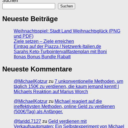
Suchen
Suchen
Neueste Beiträge
Weihnachtsspiel: Stadt Land Weihnachtsglück (PNG
und PDF)
Ziele setzen – Ziele erreichen
Eintrag auf der Piazza / Netzwerk-Italien.de
Sarahs Keto-Turbointervallfastenplan mit Boni
Ilonas Bonus Bundle Rabatt
Neueste Kommentare
@MichaelKotzur
zu
7 unkonventionelle Methoden, um
täglich 150€ zu verdienen, die kaum jemand kennt! |
Michaels Reaktion auf Marius Worch
@MichaelKotzur
zu
Michael reagiert auf die
ineffektivsten Methoden, online Geld zu verdienen
(500€/Tag) als Anfänger.
@faridd.7127
zu
Geld verdienen mit
Verkaufsautomaten: Ein Selbstexperiment von Michael