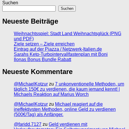
Suchen
Suchen
Neueste Beiträge
Weihnachtsspiel: Stadt Land Weihnachtsglück (PNG
und PDF)
Ziele setzen – Ziele erreichen
Eintrag auf der Piazza / Netzwerk-Italien.de
Sarahs Keto-Turbointervallfastenplan mit Boni
Ilonas Bonus Bundle Rabatt
Neueste Kommentare
@MichaelKotzur
zu
7 unkonventionelle Methoden, um
täglich 150€ zu verdienen, die kaum jemand kennt! |
Michaels Reaktion auf Marius Worch
@MichaelKotzur
zu
Michael reagiert auf die
ineffektivsten Methoden, online Geld zu verdienen
(500€/Tag) als Anfänger.
@faridd.7127
zu
Geld verdienen mit