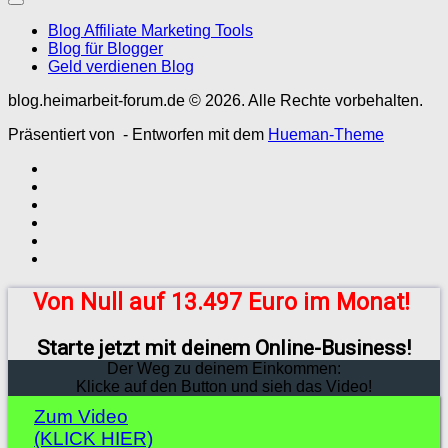
Blog Affiliate Marketing Tools
Blog für Blogger
Geld verdienen Blog
blog.heimarbeit-forum.de © 2026. Alle Rechte vorbehalten.
Präsentiert von
- Entworfen mit dem
Hueman-Theme
Von Null auf 13.497 Euro im Monat!
Starte jetzt mit deinem Online-Business!
Der Weg zu deinem Einkommen:
Klicke auf den Button und sieh das Video!
Zum Video
(KLICK HIER)