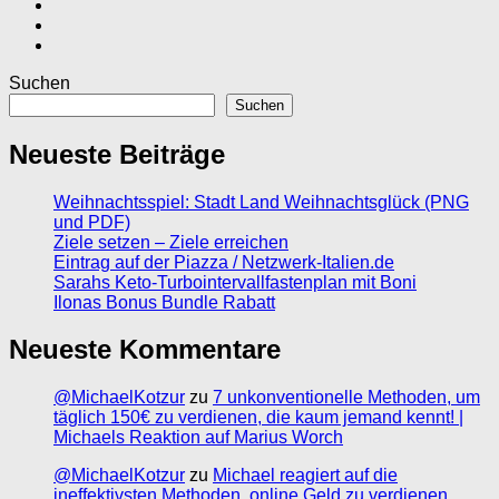
Suchen
Suchen
Neueste Beiträge
Weihnachtsspiel: Stadt Land Weihnachtsglück (PNG
und PDF)
Ziele setzen – Ziele erreichen
Eintrag auf der Piazza / Netzwerk-Italien.de
Sarahs Keto-Turbointervallfastenplan mit Boni
Ilonas Bonus Bundle Rabatt
Neueste Kommentare
@MichaelKotzur
zu
7 unkonventionelle Methoden, um
täglich 150€ zu verdienen, die kaum jemand kennt! |
Michaels Reaktion auf Marius Worch
@MichaelKotzur
zu
Michael reagiert auf die
ineffektivsten Methoden, online Geld zu verdienen