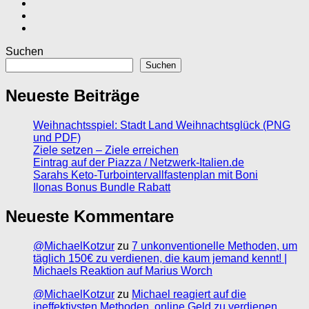
Suchen
Suchen
Neueste Beiträge
Weihnachtsspiel: Stadt Land Weihnachtsglück (PNG
und PDF)
Ziele setzen – Ziele erreichen
Eintrag auf der Piazza / Netzwerk-Italien.de
Sarahs Keto-Turbointervallfastenplan mit Boni
Ilonas Bonus Bundle Rabatt
Neueste Kommentare
@MichaelKotzur
zu
7 unkonventionelle Methoden, um
täglich 150€ zu verdienen, die kaum jemand kennt! |
Michaels Reaktion auf Marius Worch
@MichaelKotzur
zu
Michael reagiert auf die
ineffektivsten Methoden, online Geld zu verdienen