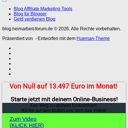
Blog Affiliate Marketing Tools
Blog für Blogger
Geld verdienen Blog
blog.heimarbeit-forum.de © 2026. Alle Rechte vorbehalten.
Präsentiert von
- Entworfen mit dem
Hueman-Theme
Von Null auf 13.497 Euro im Monat!
Starte jetzt mit deinem Online-Business!
Der Weg zu deinem Einkommen:
Klicke auf den Button und sieh das Video!
Zum Video
(KLICK HIER)