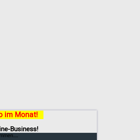
ro im Monat!
line-Business!
mmen....