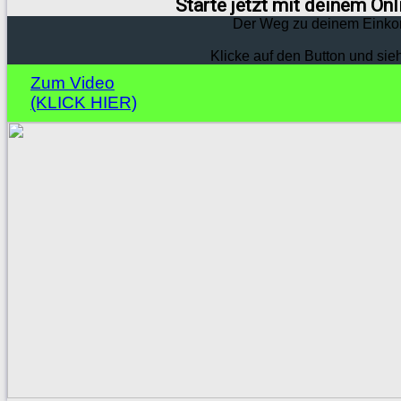
Starte jetzt mit deinem On
Der Weg zu deinem Einko
Klicke auf den Button und sie
Zum Video
(KLICK HIER)