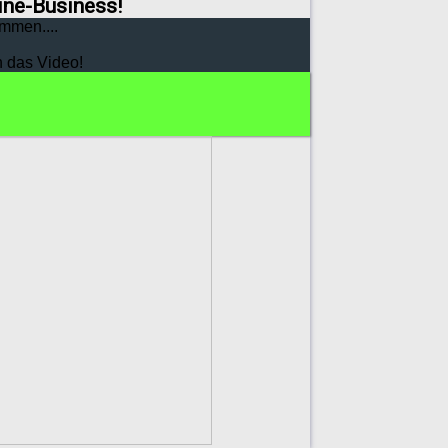
line-Business!
mmen....
h das Video!