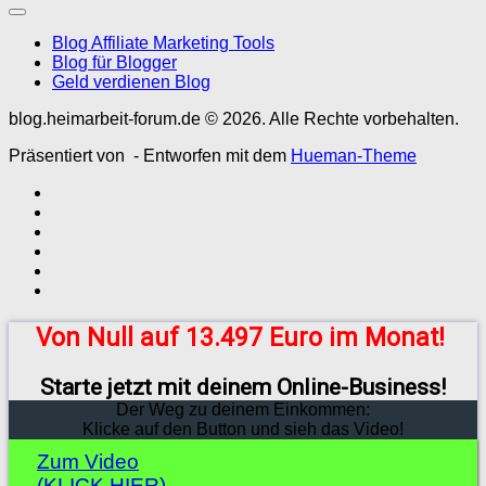
Blog Affiliate Marketing Tools
Blog für Blogger
Geld verdienen Blog
blog.heimarbeit-forum.de © 2026. Alle Rechte vorbehalten.
Präsentiert von
- Entworfen mit dem
Hueman-Theme
Von Null auf 13.497 Euro im Monat!
Starte jetzt mit deinem Online-Business!
Der Weg zu deinem Einkommen:
Klicke auf den Button und sieh das Video!
Zum Video
(KLICK HIER)