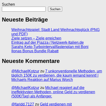
Suchen
Suchen
Neueste Beiträge
Weihnachtsspiel: Stadt Land Weihnachtsglück (PNG
und PDF)
Ziele setzen – Ziele erreichen
Eintrag auf der Piazza / Netzwerk-Italien.de
Sarahs Keto-Turbointervallfastenplan mit Boni
Ilonas Bonus Bundle Rabatt
Neueste Kommentare
@MichaelKotzur
zu
7 unkonventionelle Methoden, um
täglich 150€ zu verdienen, die kaum jemand kennt! |
Michaels Reaktion auf Marius Worch
@MichaelKotzur
zu
Michael reagiert auf die
ineffektivsten Methoden, online Geld zu verdienen
(500€/Tag) als Anfänger.
@faridd.7127
zu
Geld verdienen mit