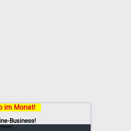
ro im Monat!
line-Business!
mmen....