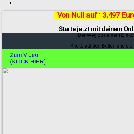
Von Null auf 13.497 Eu
Starte jetzt mit deinem On
Der Weg zu deinem Einko
Klicke auf den Button und sie
Zum Video
(KLICK HIER)