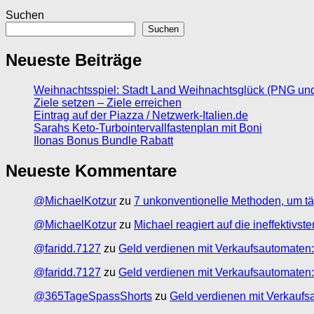
Suchen
Suchen
Neueste Beiträge
Weihnachtsspiel: Stadt Land Weihnachtsglück (PNG un
Ziele setzen – Ziele erreichen
Eintrag auf der Piazza / Netzwerk-Italien.de
Sarahs Keto-Turbointervallfastenplan mit Boni
Ilonas Bonus Bundle Rabatt
Neueste Kommentare
@MichaelKotzur
zu
7 unkonventionelle Methoden, um tä
@MichaelKotzur
zu
Michael reagiert auf die ineffektivs
@faridd.7127
zu
Geld verdienen mit Verkaufsautomaten:
@faridd.7127
zu
Geld verdienen mit Verkaufsautomaten:
@365TageSpassShorts
zu
Geld verdienen mit Verkaufs