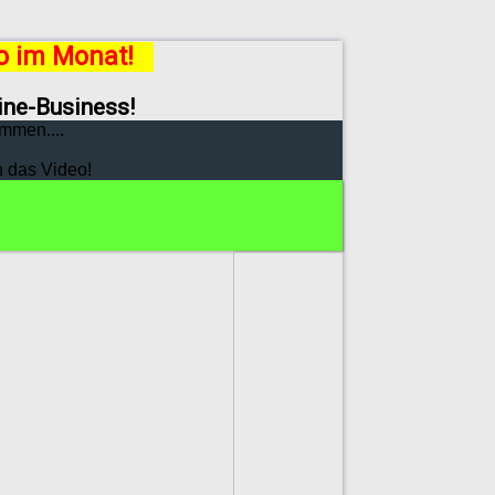
ro im Monat!
line-Business!
mmen....
h das Video!