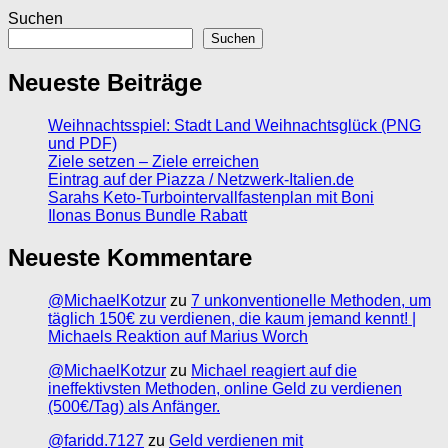
Suchen
Suchen
Neueste Beiträge
Weihnachtsspiel: Stadt Land Weihnachtsglück (PNG
und PDF)
Ziele setzen – Ziele erreichen
Eintrag auf der Piazza / Netzwerk-Italien.de
Sarahs Keto-Turbointervallfastenplan mit Boni
Ilonas Bonus Bundle Rabatt
Neueste Kommentare
@MichaelKotzur
zu
7 unkonventionelle Methoden, um
täglich 150€ zu verdienen, die kaum jemand kennt! |
Michaels Reaktion auf Marius Worch
@MichaelKotzur
zu
Michael reagiert auf die
ineffektivsten Methoden, online Geld zu verdienen
(500€/Tag) als Anfänger.
@faridd.7127
zu
Geld verdienen mit