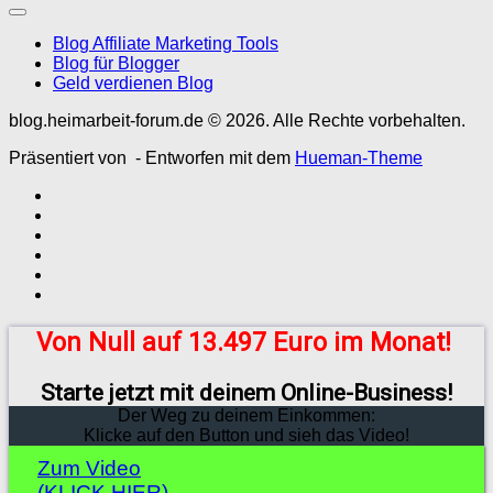
Blog Affiliate Marketing Tools
Blog für Blogger
Geld verdienen Blog
blog.heimarbeit-forum.de © 2026. Alle Rechte vorbehalten.
Präsentiert von
- Entworfen mit dem
Hueman-Theme
Von Null auf 13.497 Euro im Monat!
Starte jetzt mit deinem Online-Business!
Der Weg zu deinem Einkommen:
Klicke auf den Button und sieh das Video!
Zum Video
(KLICK HIER)