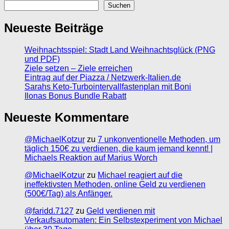
Suchen
Neueste Beiträge
Weihnachtsspiel: Stadt Land Weihnachtsglück (PNG
und PDF)
Ziele setzen – Ziele erreichen
Eintrag auf der Piazza / Netzwerk-Italien.de
Sarahs Keto-Turbointervallfastenplan mit Boni
Ilonas Bonus Bundle Rabatt
Neueste Kommentare
@MichaelKotzur
zu
7 unkonventionelle Methoden, um
täglich 150€ zu verdienen, die kaum jemand kennt! |
Michaels Reaktion auf Marius Worch
@MichaelKotzur
zu
Michael reagiert auf die
ineffektivsten Methoden, online Geld zu verdienen
(500€/Tag) als Anfänger.
@faridd.7127
zu
Geld verdienen mit
Verkaufsautomaten: Ein Selbstexperiment von Michael