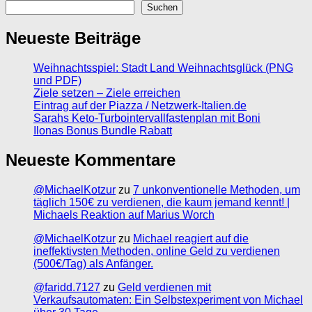
Suchen
Neueste Beiträge
Weihnachtsspiel: Stadt Land Weihnachtsglück (PNG
und PDF)
Ziele setzen – Ziele erreichen
Eintrag auf der Piazza / Netzwerk-Italien.de
Sarahs Keto-Turbointervallfastenplan mit Boni
Ilonas Bonus Bundle Rabatt
Neueste Kommentare
@MichaelKotzur
zu
7 unkonventionelle Methoden, um
täglich 150€ zu verdienen, die kaum jemand kennt! |
Michaels Reaktion auf Marius Worch
@MichaelKotzur
zu
Michael reagiert auf die
ineffektivsten Methoden, online Geld zu verdienen
(500€/Tag) als Anfänger.
@faridd.7127
zu
Geld verdienen mit
Verkaufsautomaten: Ein Selbstexperiment von Michael