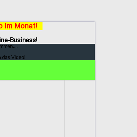
ro im Monat!
line-Business!
mmen....
h das Video!