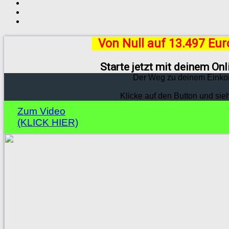
Von Null auf 13.497 Eu
Starte jetzt mit deinem On
Der Weg zu deinem Einko
Klicke auf den Button und sie
Zum Video
(KLICK HIER)