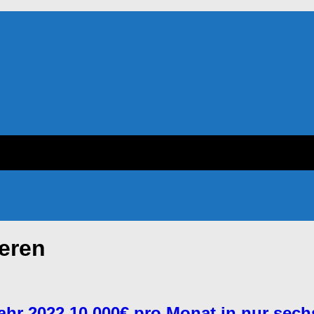
ieren
hr 2022 10.000€ pro Monat in nur sech