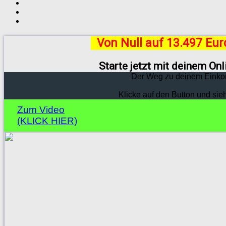
Von Null auf 13.497 Eu
Starte jetzt mit deinem On
Der Weg zu deinem Einko
Klicke auf den Button und sie
Zum Video
(KLICK HIER)