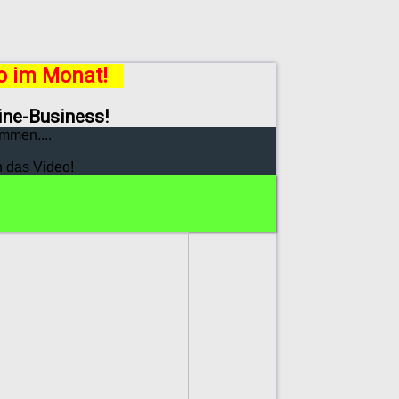
ro im Monat!
line-Business!
mmen....
h das Video!