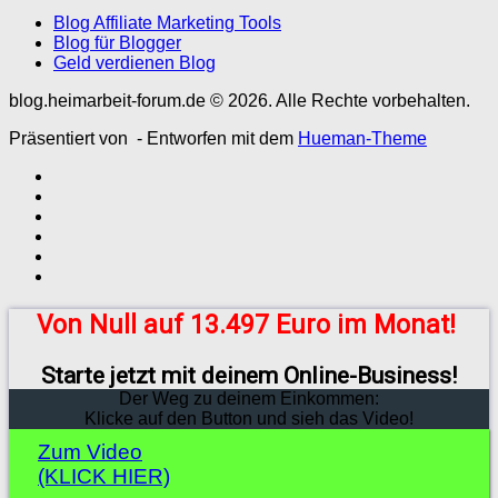
Blog Affiliate Marketing Tools
Blog für Blogger
Geld verdienen Blog
blog.heimarbeit-forum.de © 2026. Alle Rechte vorbehalten.
Präsentiert von
- Entworfen mit dem
Hueman-Theme
Von Null auf 13.497 Euro im Monat!
Starte jetzt mit deinem Online-Business!
Der Weg zu deinem Einkommen:
Klicke auf den Button und sieh das Video!
Zum Video
(KLICK HIER)