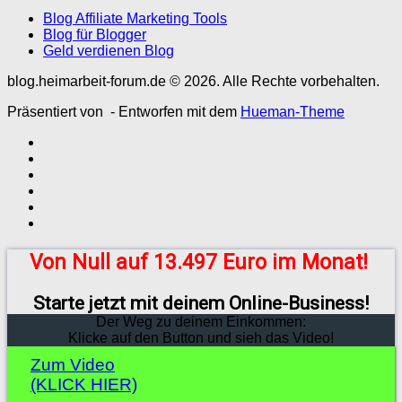
Blog Affiliate Marketing Tools
Blog für Blogger
Geld verdienen Blog
blog.heimarbeit-forum.de © 2026. Alle Rechte vorbehalten.
Präsentiert von
- Entworfen mit dem
Hueman-Theme
Von Null auf 13.497 Euro im Monat!
Starte jetzt mit deinem Online-Business!
Der Weg zu deinem Einkommen:
Klicke auf den Button und sieh das Video!
Zum Video
(KLICK HIER)