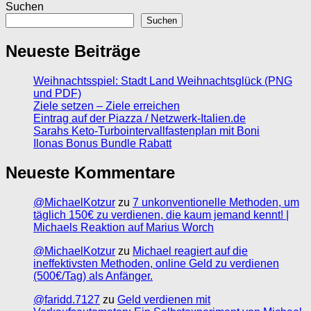
Suchen
Suchen
Neueste Beiträge
Weihnachtsspiel: Stadt Land Weihnachtsglück (PNG
und PDF)
Ziele setzen – Ziele erreichen
Eintrag auf der Piazza / Netzwerk-Italien.de
Sarahs Keto-Turbointervallfastenplan mit Boni
Ilonas Bonus Bundle Rabatt
Neueste Kommentare
@MichaelKotzur
zu
7 unkonventionelle Methoden, um
täglich 150€ zu verdienen, die kaum jemand kennt! |
Michaels Reaktion auf Marius Worch
@MichaelKotzur
zu
Michael reagiert auf die
ineffektivsten Methoden, online Geld zu verdienen
(500€/Tag) als Anfänger.
@faridd.7127
zu
Geld verdienen mit