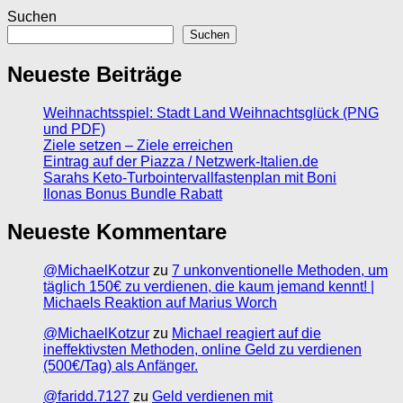
Suchen
Suchen
Neueste Beiträge
Weihnachtsspiel: Stadt Land Weihnachtsglück (PNG
und PDF)
Ziele setzen – Ziele erreichen
Eintrag auf der Piazza / Netzwerk-Italien.de
Sarahs Keto-Turbointervallfastenplan mit Boni
Ilonas Bonus Bundle Rabatt
Neueste Kommentare
@MichaelKotzur
zu
7 unkonventionelle Methoden, um
täglich 150€ zu verdienen, die kaum jemand kennt! |
Michaels Reaktion auf Marius Worch
@MichaelKotzur
zu
Michael reagiert auf die
ineffektivsten Methoden, online Geld zu verdienen
(500€/Tag) als Anfänger.
@faridd.7127
zu
Geld verdienen mit