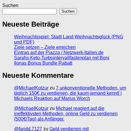
Suchen
Suchen
Neueste Beiträge
Weihnachtsspiel: Stadt Land Weihnachtsglück (PNG
und PDF)
Ziele setzen – Ziele erreichen
Eintrag auf der Piazza / Netzwerk-Italien.de
Sarahs Keto-Turbointervallfastenplan mit Boni
Ilonas Bonus Bundle Rabatt
Neueste Kommentare
@MichaelKotzur
zu
7 unkonventionelle Methoden, um
täglich 150€ zu verdienen, die kaum jemand kennt! |
Michaels Reaktion auf Marius Worch
@MichaelKotzur
zu
Michael reagiert auf die
ineffektivsten Methoden, online Geld zu verdienen
(500€/Tag) als Anfänger.
@faridd.7127
zu
Geld verdienen mit