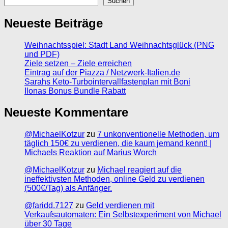
Suchen
Neueste Beiträge
Weihnachtsspiel: Stadt Land Weihnachtsglück (PNG
und PDF)
Ziele setzen – Ziele erreichen
Eintrag auf der Piazza / Netzwerk-Italien.de
Sarahs Keto-Turbointervallfastenplan mit Boni
Ilonas Bonus Bundle Rabatt
Neueste Kommentare
@MichaelKotzur
zu
7 unkonventionelle Methoden, um
täglich 150€ zu verdienen, die kaum jemand kennt! |
Michaels Reaktion auf Marius Worch
@MichaelKotzur
zu
Michael reagiert auf die
ineffektivsten Methoden, online Geld zu verdienen
(500€/Tag) als Anfänger.
@faridd.7127
zu
Geld verdienen mit
Verkaufsautomaten: Ein Selbstexperiment von Michael
über 30 Tage