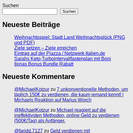
Suchen
Suchen
Neueste Beiträge
Weihnachtsspiel: Stadt Land Weihnachtsglück (PNG
und PDF)
Ziele setzen – Ziele erreichen
Eintrag auf der Piazza / Netzwerk-Italien.de
Sarahs Keto-Turbointervallfastenplan mit Boni
Ilonas Bonus Bundle Rabatt
Neueste Kommentare
@MichaelKotzur
zu
7 unkonventionelle Methoden, um
täglich 150€ zu verdienen, die kaum jemand kennt! |
Michaels Reaktion auf Marius Worch
@MichaelKotzur
zu
Michael reagiert auf die
ineffektivsten Methoden, online Geld zu verdienen
(500€/Tag) als Anfänger.
@faridd.7127
zu
Geld verdienen mit