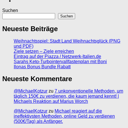
Suchen
Suchen
Neueste Beiträge
Weihnachtsspiel: Stadt Land Weihnachtsglück (PNG
und PDF)
Ziele setzen – Ziele erreichen
Eintrag auf der Piazza / Netzwerk-Italien.de
Sarahs Keto-Turbointervallfastenplan mit Boni
Ilonas Bonus Bundle Rabatt
Neueste Kommentare
@MichaelKotzur
zu
7 unkonventionelle Methoden, um
täglich 150€ zu verdienen, die kaum jemand kennt! |
Michaels Reaktion auf Marius Worch
@MichaelKotzur
zu
Michael reagiert auf die
ineffektivsten Methoden, online Geld zu verdienen
(500€/Tag) als Anfänger.