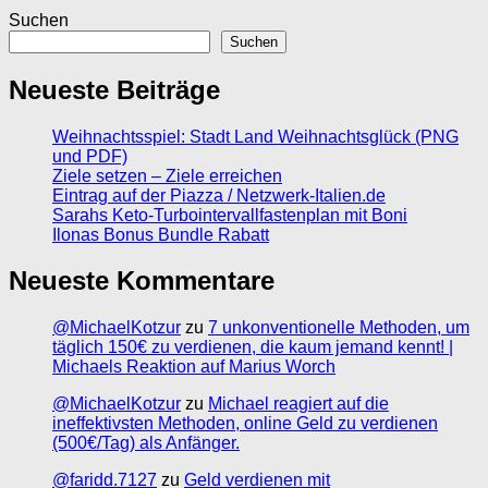
Suchen
Suchen
Neueste Beiträge
Weihnachtsspiel: Stadt Land Weihnachtsglück (PNG
und PDF)
Ziele setzen – Ziele erreichen
Eintrag auf der Piazza / Netzwerk-Italien.de
Sarahs Keto-Turbointervallfastenplan mit Boni
Ilonas Bonus Bundle Rabatt
Neueste Kommentare
@MichaelKotzur
zu
7 unkonventionelle Methoden, um
täglich 150€ zu verdienen, die kaum jemand kennt! |
Michaels Reaktion auf Marius Worch
@MichaelKotzur
zu
Michael reagiert auf die
ineffektivsten Methoden, online Geld zu verdienen
(500€/Tag) als Anfänger.
@faridd.7127
zu
Geld verdienen mit