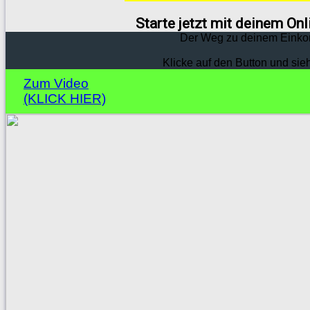
Starte jetzt mit deinem On
Der Weg zu deinem Einko
Klicke auf den Button und sie
Zum Video
(KLICK HIER)