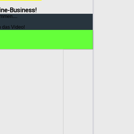
line-Business!
mmen....
h das Video!