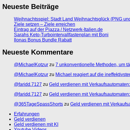
Neueste Beiträge
Weihnachtsspiel: Stadt Land Weihnachtsglück (PNG un
Ziele setzen – Ziele erreichen
Eintrag auf der Piazza / Netzwerk-Italien.de
Sarahs Keto-Turbointervallfastenplan mit Boni
Ilonas Bonus Bundle Rabatt
Neueste Kommentare
@MichaelKotzur
zu
7 unkonventionelle Methoden, um tä
@MichaelKotzur
zu
Michael reagiert auf die ineffektivs
@faridd.7127
zu
Geld verdienen mit Verkaufsautomaten:
@faridd.7127
zu
Geld verdienen mit Verkaufsautomaten:
@365TageSpassShorts
zu
Geld verdienen mit Verkaufs
Erfahrungen
Geld verdienen
Geld verdienen mit KI
Youtube Videos