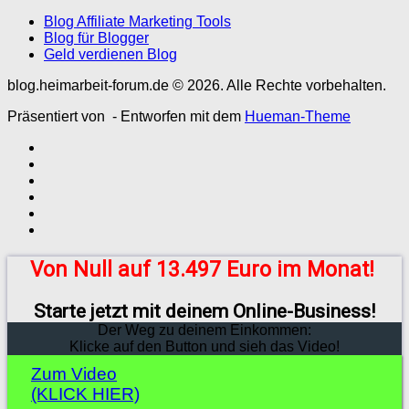
Blog Affiliate Marketing Tools
Blog für Blogger
Geld verdienen Blog
blog.heimarbeit-forum.de © 2026. Alle Rechte vorbehalten.
Präsentiert von
- Entworfen mit dem
Hueman-Theme
Von Null auf 13.497 Euro im Monat!
Starte jetzt mit deinem Online-Business!
Der Weg zu deinem Einkommen:
Klicke auf den Button und sieh das Video!
Zum Video
(KLICK HIER)