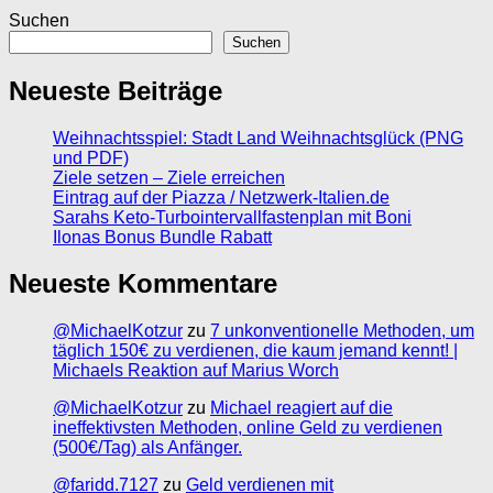
Suchen
Suchen
Neueste Beiträge
Weihnachtsspiel: Stadt Land Weihnachtsglück (PNG
und PDF)
Ziele setzen – Ziele erreichen
Eintrag auf der Piazza / Netzwerk-Italien.de
Sarahs Keto-Turbointervallfastenplan mit Boni
Ilonas Bonus Bundle Rabatt
Neueste Kommentare
@MichaelKotzur
zu
7 unkonventionelle Methoden, um
täglich 150€ zu verdienen, die kaum jemand kennt! |
Michaels Reaktion auf Marius Worch
@MichaelKotzur
zu
Michael reagiert auf die
ineffektivsten Methoden, online Geld zu verdienen
(500€/Tag) als Anfänger.
@faridd.7127
zu
Geld verdienen mit