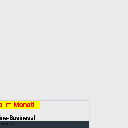
ro im Monat!
line-Business!
mmen....