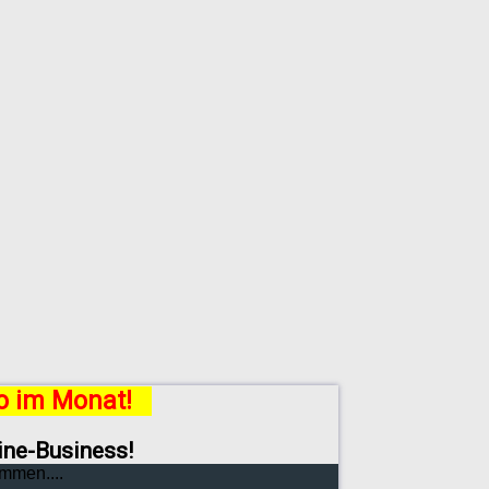
ro im Monat!
line-Business!
mmen....