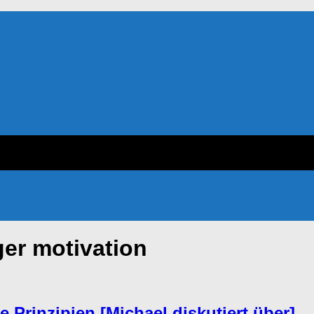
er motivation
 Prinzipien [Michael diskutiert über]