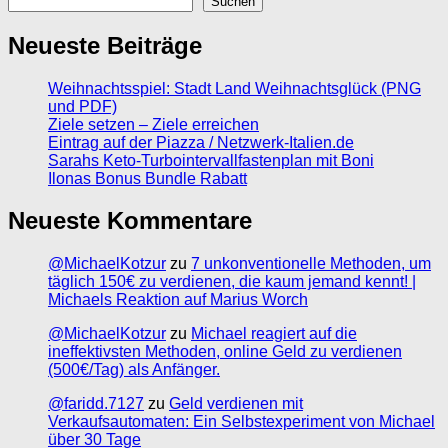
Suchen
Neueste Beiträge
Weihnachtsspiel: Stadt Land Weihnachtsglück (PNG
und PDF)
Ziele setzen – Ziele erreichen
Eintrag auf der Piazza / Netzwerk-Italien.de
Sarahs Keto-Turbointervallfastenplan mit Boni
Ilonas Bonus Bundle Rabatt
Neueste Kommentare
@MichaelKotzur
zu
7 unkonventionelle Methoden, um
täglich 150€ zu verdienen, die kaum jemand kennt! |
Michaels Reaktion auf Marius Worch
@MichaelKotzur
zu
Michael reagiert auf die
ineffektivsten Methoden, online Geld zu verdienen
(500€/Tag) als Anfänger.
@faridd.7127
zu
Geld verdienen mit
Verkaufsautomaten: Ein Selbstexperiment von Michael
über 30 Tage