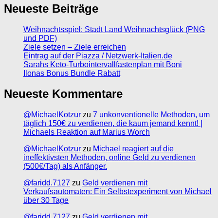
Neueste Beiträge
Weihnachtsspiel: Stadt Land Weihnachtsglück (PNG
und PDF)
Ziele setzen – Ziele erreichen
Eintrag auf der Piazza / Netzwerk-Italien.de
Sarahs Keto-Turbointervallfastenplan mit Boni
Ilonas Bonus Bundle Rabatt
Neueste Kommentare
@MichaelKotzur
zu
7 unkonventionelle Methoden, um
täglich 150€ zu verdienen, die kaum jemand kennt! |
Michaels Reaktion auf Marius Worch
@MichaelKotzur
zu
Michael reagiert auf die
ineffektivsten Methoden, online Geld zu verdienen
(500€/Tag) als Anfänger.
@faridd.7127
zu
Geld verdienen mit
Verkaufsautomaten: Ein Selbstexperiment von Michael
über 30 Tage
@faridd.7127
zu
Geld verdienen mit