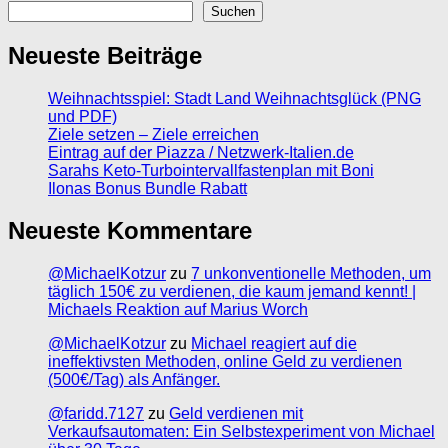
Suchen
Neueste Beiträge
Weihnachtsspiel: Stadt Land Weihnachtsglück (PNG
und PDF)
Ziele setzen – Ziele erreichen
Eintrag auf der Piazza / Netzwerk-Italien.de
Sarahs Keto-Turbointervallfastenplan mit Boni
Ilonas Bonus Bundle Rabatt
Neueste Kommentare
@MichaelKotzur
zu
7 unkonventionelle Methoden, um
täglich 150€ zu verdienen, die kaum jemand kennt! |
Michaels Reaktion auf Marius Worch
@MichaelKotzur
zu
Michael reagiert auf die
ineffektivsten Methoden, online Geld zu verdienen
(500€/Tag) als Anfänger.
@faridd.7127
zu
Geld verdienen mit
Verkaufsautomaten: Ein Selbstexperiment von Michael