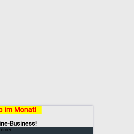
ro im Monat!
line-Business!
mmen....