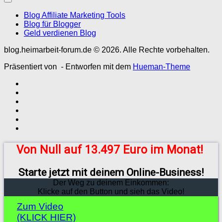
Blog Affiliate Marketing Tools
Blog für Blogger
Geld verdienen Blog
blog.heimarbeit-forum.de © 2026. Alle Rechte vorbehalten.
Präsentiert von
- Entworfen mit dem
Hueman-Theme
Von Null auf 13.497 Euro im Monat!
Starte jetzt mit deinem Online-Business!
Der Weg zu deinem Einkommen:
Klicke auf den Button und sieh das Video!
Zum Video
(KLICK HIER)