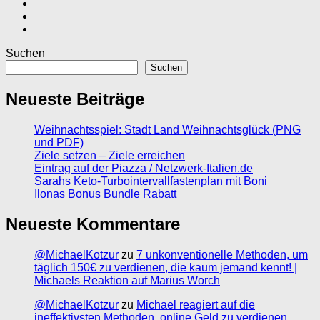
Suchen
Suchen
Neueste Beiträge
Weihnachtsspiel: Stadt Land Weihnachtsglück (PNG
und PDF)
Ziele setzen – Ziele erreichen
Eintrag auf der Piazza / Netzwerk-Italien.de
Sarahs Keto-Turbointervallfastenplan mit Boni
Ilonas Bonus Bundle Rabatt
Neueste Kommentare
@MichaelKotzur
zu
7 unkonventionelle Methoden, um
täglich 150€ zu verdienen, die kaum jemand kennt! |
Michaels Reaktion auf Marius Worch
@MichaelKotzur
zu
Michael reagiert auf die
ineffektivsten Methoden, online Geld zu verdienen