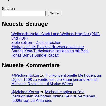
Suchen
Suchen
Neueste Beiträge
Weihnachtsspiel: Stadt Land Weihnachtsglück (PNG
und PDF)
Ziele setzen – Ziele erreichen
Eintrag auf der Piazza / Netzwerk-Italien.de
Sarahs Keto-Turbointervallfastenplan mit Boni
Ilonas Bonus Bundle Rabatt
Neueste Kommentare
@MichaelKotzur
zu
7 unkonventionelle Methoden, um
täglich 150€ zu verdienen, die kaum jemand kennt! |
Michaels Reaktion auf Marius Worch
@MichaelKotzur
zu
Michael reagiert auf die
ineffektivsten Methoden, online Geld zu verdienen
(500€/Tag) als Anfänger.