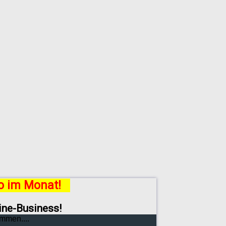
ro im Monat!
line-Business!
mmen....